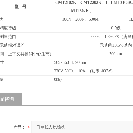
CMT2102K
、CMT2202K、C
CMT2103K
型 号
MT2502K、
力
100N
、200N、500N、
1
精度等级
0.5
级
测量范围
0.4%
～100%FS（满
示值相对误差
示值
的±0.5%以
内
间（上下夹具插销中心距离）
700mm
寸
565
×360×1390mm
220V/50Hz,
±10%；(功率 400W)
量
90kg
品咨询
产品：