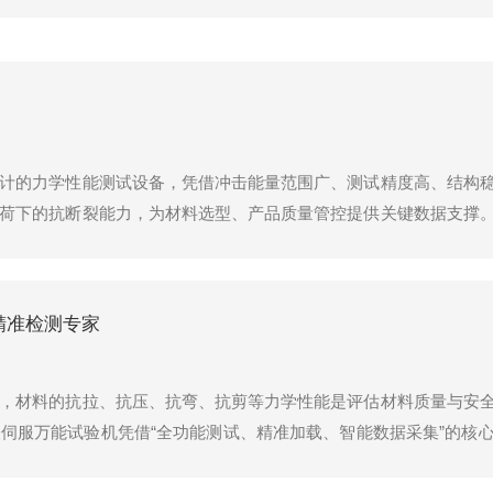
计的力学性能测试设备，凭借冲击能量范围广、测试精度高、结构
荷下的抗断裂能力，为材料选型、产品质量管控提供关键数据支撑。
放后摆锤沿圆弧轨迹冲击试样，将冲击能量传递给试样使其断裂。冲击
精准检测专家
，材料的抗拉、抗压、抗弯、抗剪等力学性能是评估材料质量与安
伺服万能试验机凭借“全功能测试、精准加载、智能数据采集”的核
伺服万能试验机主要由加载系统、伺服控制系统、测量系统与数据处