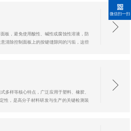
微信扫一扫
作面板，避免使用酸性、碱性或腐蚀性溶液，防
注意清除控制面板上的按键缝隙间的污垢，这些
杂质需及时从工作台和导轨处清理干净。若残留
模式多样等核心特点，广泛应用于塑料、橡胶、
稳定性，是高分子材料研发与生产的关键检测装
升温速率可在1-12℃/h范围内精准调节，能模