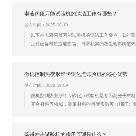
载力，可实现拉伸、压缩、弯曲、剪切等多...
电液伺服万能试验机的清洁工作有哪些？
发布时间：2025-09-10
以下是电液伺服万能试验机的清洁工作要点：1.外
止对设备材质造成损害。日常积累的灰尘会影响散热
部位容易因积尘导致接触不良或误触发信号。2.工
物进入机械运动系统，可能加剧磨损甚至卡...
微机控制热变形维卡软化点试验机的核心优势
发布时间：2025-09-09
微机控制热变形维卡软化点试验机是专为高分子材料
复合材料等领域，测定材料的热变形温度（HDT）
备。​精准温控与载荷控制是其核心优势。设备采用油浴
拟材料在不...
落锤冲击试验机的作用原理是什么？