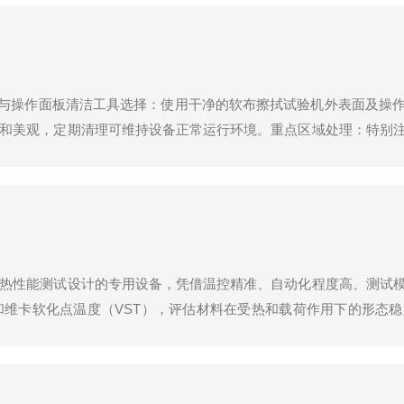
壳与操作面板清洁工具选择：使用干净的软布擦拭试验机外表面及操
和美观，定期清理可维持设备正常运行环境。重点区域处理：特别
作台面与导轨维护粉尘清除：试验过程中产生的氧化皮、金属碎屑等
热性能测试设计的专用设备，凭借温控精准、自动化程度高、测试
和维卡软化点温度（VST），评估材料在受热和载荷作用下的形态
或空气浴加热方式，加热温度范围室温-300℃，温控精度±0.5℃，