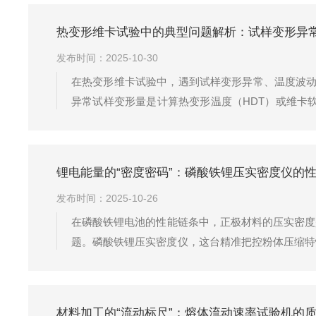
变试验：模拟航空材料在高温环境下承受恒定...
热变形维卡试验中的典型问题解析：试样变形异常
发布时间：2025-10-30
在热变形维卡试验中，遇到试样变形异常、温度波动
异常试样变形量是计算热变形温度（HDT）或维卡
能因内应力较大导致结果偏低）和是否进行退火处理
无松动。试样厚度不均或表面有缺陷也可能...
锂电能量的“密度密码”：磷酸铁锂压实密度仪的性
发布时间：2025-10-26
在磷酸铁锂电池的性能链条中，正极材料的压实密度
题。磷酸铁锂压实密度仪，这台精准把控粉体压缩特
原理是将定量磷酸铁锂粉体装入特定尺寸的模具中，
实密度。与传统手动压片机相比，它采用...
材料加工的“流动标尺”：熔体流动速率试验机的