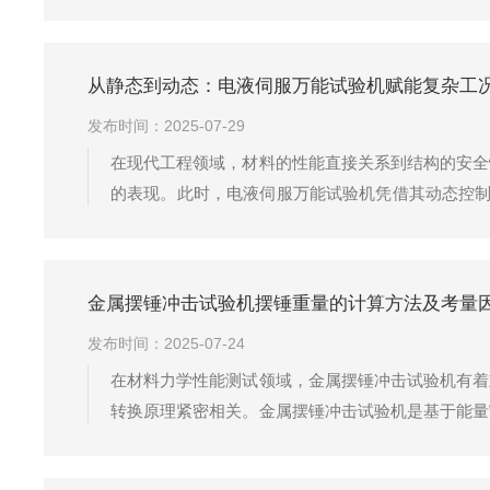
精度达0.5级，确保力值测量误差＜±0.5%。支
料压缩则优先设定位移...
从静态到动态：电液伺服万能试验机赋能复杂工
发布时间：2025-07-29
在现代工程领域，材料的性能直接关系到结构的安全
的表现。此时，电液伺服万能试验机凭借其动态控制
静动边界电液伺服系统的核心优势在于能够实现从极
机制，可精确设定正弦波、三角波乃至随机谱等...
金属摆锤冲击试验机摆锤重量的计算方法及考量
发布时间：2025-07-24
在材料力学性能测试领域，金属摆锤冲击试验机有着
转换原理紧密相关。金属摆锤冲击试验机是基于能量
还需考虑诸多影响因素。一方面，不同材料的试样
量。比如对于韧性较好的金属材料，如一些铝合金...