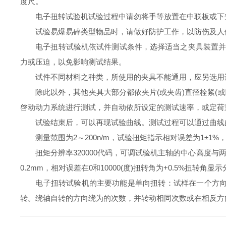
度尺。
电子扭转试验机试验过程中请勿将手等放置在中联板或下夹
试验易爆易碎类型物品时，请做好防护工作，以防伤及人体
电子扭转试验机依试件测试条件，选择适当之夹具装置并调
力或压迫，以免影响测试结果。
试件不同材料之种类，所使用的夹具不能通用，应另选用适
除此以外，其他夹具大部分都依夹片(或夹齿)直径栓紧(或
啓动动力系统进行测试，并自动依所设定的测试速率，或定荷
试验结束后，可以再现试验曲线。测试过程可以通过曲线的
测量范围为2～200n/m，试验扭矩指示相对误差为1±1%
扭矩分辨率320000代码，可调试验机主轴的中心高度与两个
0.2mm，相对误差在0和10000(度)扭转角为+0.5%扭转角显示
电子扭转试验机的主要功能是单向扭转：试样在一个方向上
转。绕轴自转的方向绕为的次数，并转动相同次数或在相反方