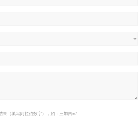
结果（填写阿拉伯数字），如：三加四=7