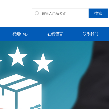
视频中心
在线留言
联系我们