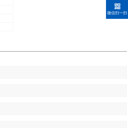
微信扫一扫