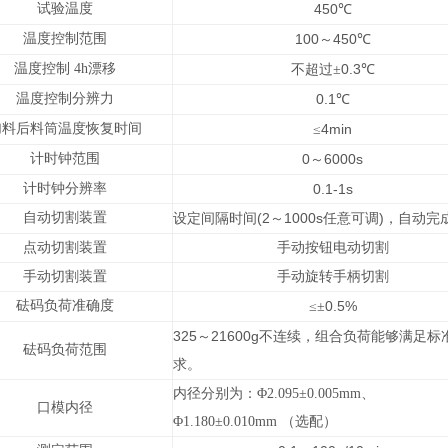
试验温度
450
℃
温度控制范围
100
450
～
℃
温度控制 4h漂移
0.3
不超过±
℃
温度控制分辨力
0.1
℃
加料后料筒温度恢复时间
4min
≤
计时钟范围
0
6000s
～
计时钟分辨率
0.1-1s
自动切割装置
(2
1000s
)
设定间隔时间
～
任意可调
，自动完
点动切割装置
手动按钮电动切割
手动切割装置
手动旋转手柄切割
砝码负荷准确度
0.5%
≤±
325
21600g
～
不连续，组合负荷能够满足标
砝码负荷范围
求。
内径分别为：Φ2.095±0.005mm、
口模内径
Φ1.180±0.010mm （选配
）