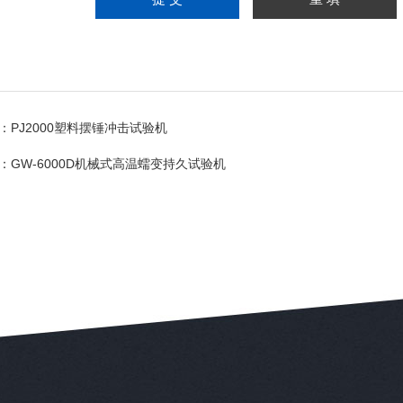
：
PJ2000塑料摆锤冲击试验机
：
GW-6000D机械式高温蠕变持久试验机